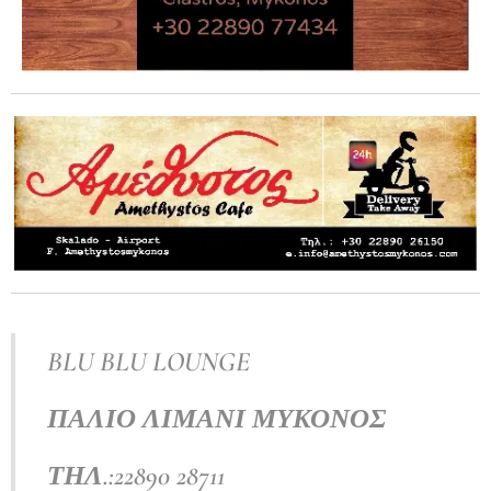
BLU BLU LOUNGE
ΠΑΛΙΟ
ΛΙΜΑΝΙ
ΜΥΚΟΝΟΣ
ΤΗΛ
.:22890 28711