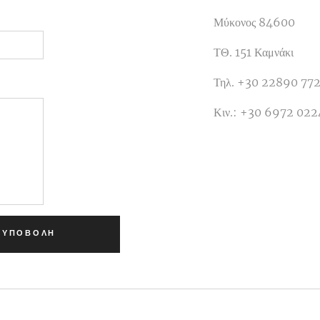
Μύκονος 84600
ΤΘ. 151 Καμνάκι
Τηλ. +30 22890 77
Κιν.: +30 6972 022
ΥΠΟΒΟΛΉ